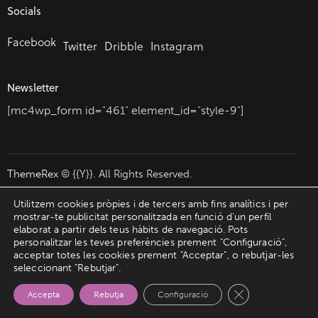
Socials
Facebook
Twitter
Dribble
Instagram
Newsletter
[mc4wp_form id="461" element_id="style-9"]
ThemeRex
© {{Y}}. All Rights Reserved.
Utilitzem cookies pròpies i de tercers amb fins analítics i per
mostrar-te publicitat personalitzada en funció d'un perfil
elaborat a partir dels teus hàbits de navegació. Pots
personalitzar les teves preferències prement "Configuració",
acceptar totes les cookies prement "Acceptar", o rebutjar-les
seleccionant "Rebutjar".
Tanca el bàner d
Accepta
Rebutja
Configuració