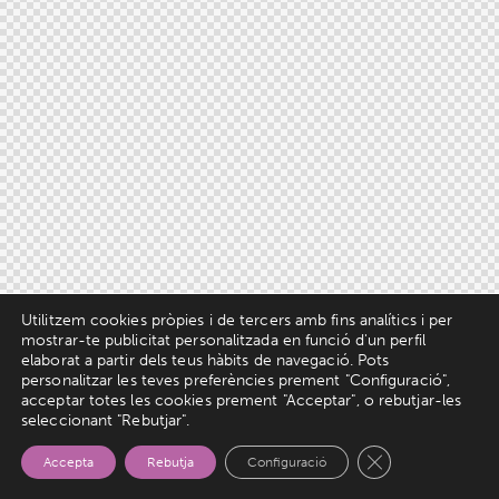
Utilitzem cookies pròpies i de tercers amb fins analítics i per
mostrar-te publicitat personalitzada en funció d'un perfil
elaborat a partir dels teus hàbits de navegació. Pots
personalitzar les teves preferències prement "Configuració",
acceptar totes les cookies prement "Acceptar", o rebutjar-les
seleccionant "Rebutjar".
Tanca el bàner d
Accepta
Rebutja
Configuració