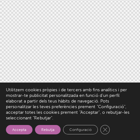
Utilitzem cookies pròpies i de tercers amb fins analítics i per
mostrar-te publicitat personalitzada en funció d'un perfil
elaborat a partir dels teus hàbits de navegació. Pots
personalitzar les teves preferències prement "Configuració",
acceptar totes les cookies prement "Acceptar", o rebutjar-les
seleccionant "Rebutjar".
Tanca el bàner d
Accepta
Rebutja
Configuració