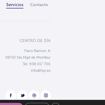
Servicios
Contacto
CENTRO DE DÍA
Paco Ramon, 6
08710 Sta Mgd de Montbui
Tel. 938 017 700
info@fssj.es