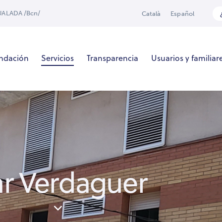
GUALADA /Bcn/
Català
Español
undación
Servicios
Transparencia
Usuarios y familiar
ar Verdaguer