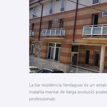
La llar residència Verdaguer és un es
malaltia mental de llarga evolució pode
professionals.