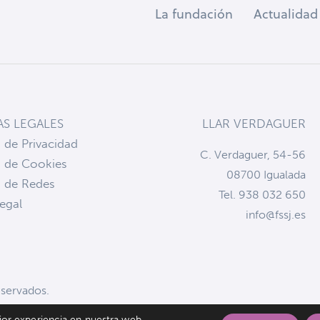
La fundación
Actualidad
AS LEGALES
LLAR VERDAGUER
a de Privacidad
C. Verdaguer, 54-56
a de Cookies
08700 Igualada
a de Redes
Tel. 938 032 650
egal
info@fssj.es
eservados.
jor experiencia en nuestra web.