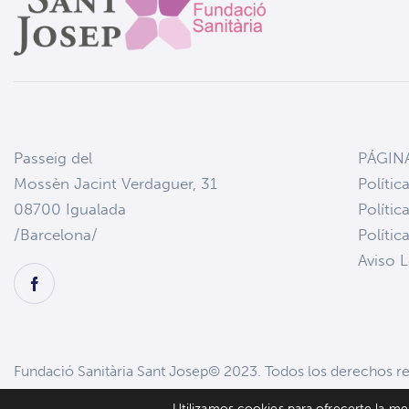
Passeig del
PÁGIN
Mossèn Jacint Verdaguer, 31
Polític
08700 Igualada
Polític
/Barcelona/
Polític
Aviso L
Fundació Sanitària Sant Josep© 2023. Todos los derechos r
Utilizamos cookies para ofrecerte la me