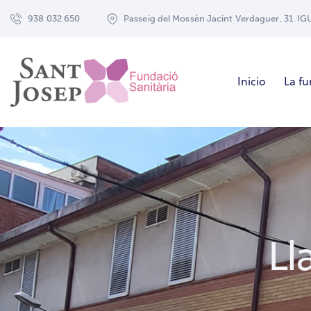
938 032 650
Passeig del Mossèn Jacint Verdaguer, 31. I
Inicio
La f
Ll