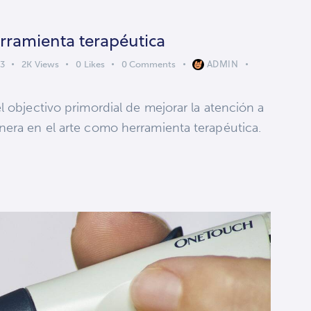
erramienta terapéutica
ADMIN
23
2K
Views
0
Likes
0
Comments
l objectivo primordial de mejorar la atención a
nera en el arte como herramienta terapéutica.