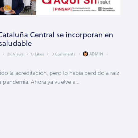
Cataluña Central se incorporan en
saludable
ADMIN
2K
Views
0
Likes
0
Comments
do la acreditación, pero lo había perdido a raíz
 la pandemia. Ahora ya vuelve a…