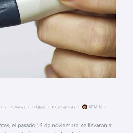
ADMIN
23
2K
Views
0
Likes
0
Comments
tes, el pasado 14 de noviembre, se llevaron a