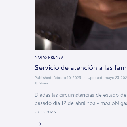
NOTAS PRENSA
Servicio de atención a las fam
Published:
febrero 10, 2023
Updated:
mayo 23, 20
Share
D adas las circumstancias de estado de a
pasado día 12 de abril nos vimos obliga
personas…