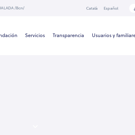
GUALADA /Bcn/
Català
Español
undación
Servicios
Transparencia
Usuarios y familiar
as de prensa