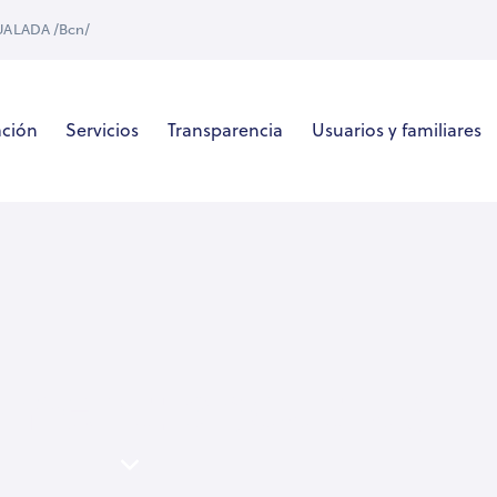
GUALADA /Bcn/
ación
Servicios
Transparencia
Usuarios y familiares
hment: about-us