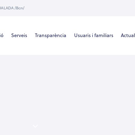
GUALADA /Bcn/
ió
Serveis
Transparència
Usuaris i familiars
Actual
hment: about-us