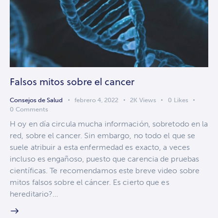
Falsos mitos sobre el cancer
Consejos de Salud
febrero 4, 2022
2K
Views
0
Likes
0
Comments
H oy en día circula mucha información, sobretodo en la
red, sobre el cancer. Sin embargo, no todo el que se
suele atribuir a esta enfermedad es exacto, a veces
incluso es engañoso, puesto que carencia de pruebas
científicas. Te recomendamos este breve video sobre
mitos falsos sobre el cáncer. Es cierto que es
hereditario?…