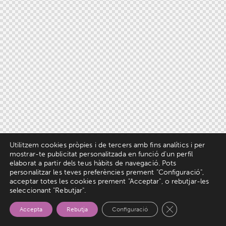
Utilitzem cookies pròpies i de tercers amb fins analítics i per
mostrar-te publicitat personalitzada en funció d'un perfil
elaborat a partir dels teus hàbits de navegació. Pots
personalitzar les teves preferències prement "Configuració",
acceptar totes les cookies prement "Acceptar", o rebutjar-les
seleccionant "Rebutjar".
Tanca el bàner d
Accepta
Rebutja
Configuració