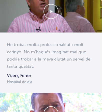
He trobat molta professionalitat i molt
carinyo. No m’hagués imaginat mai que
podria trobar a la meva ciutat un servei de
tanta qualitat.
Vicenç Ferrer
Hospital de dia