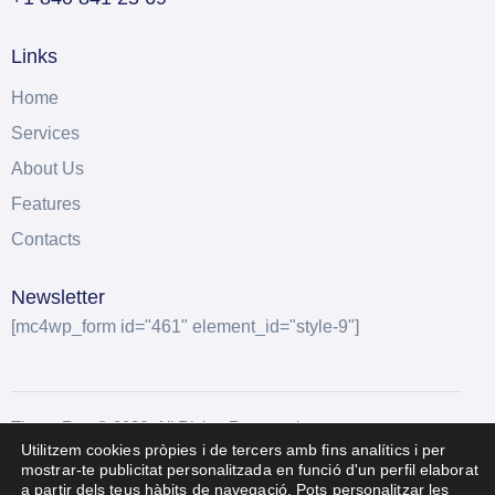
Links
Home
Services
About Us
Features
Contacts
Newsletter
[mc4wp_form id="461" element_id="style-9"]
ThemeRex
© 2026. All Rights Reserved.
Utilitzem cookies pròpies i de tercers amb fins analítics i per
mostrar-te publicitat personalitzada en funció d'un perfil elaborat
a partir dels teus hàbits de navegació. Pots personalitzar les