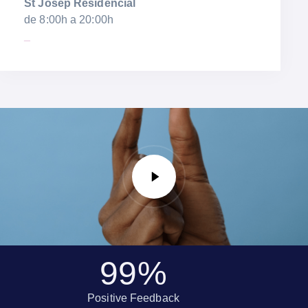
St Josep Residencial
de 8:00h a 20:00h
_
99
%
Positive Feedback