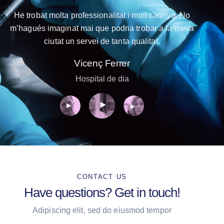
He trobat molta professionalitat i molt carinyo. No
m’hagués imaginat mai que podria trobar a la meva
ciutat un servei de tanta qualitat.
Vicenç Ferrer
Hospital de dia
CONTACT US
Have questions?
Get in touch!
Adipiscing elit, sed do eiusmod tempor