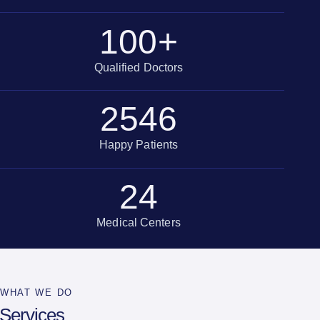
100
+
Qualified Doctors
2546
Happy Patients
24
Medical Centers
WHAT WE DO
Services